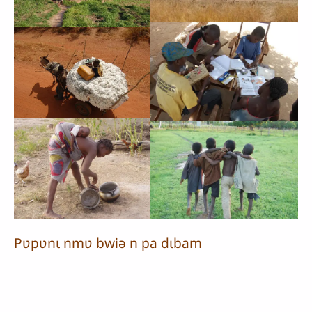
Pʋpʋnɩ nmʋ bwiə n pa dɩbam