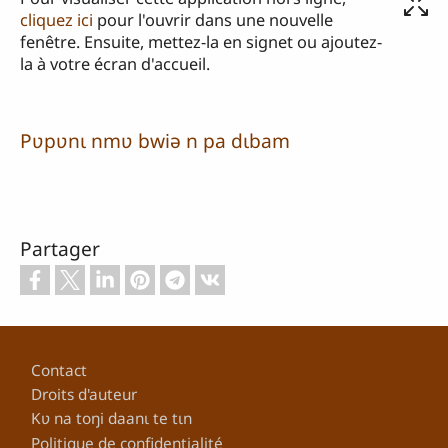
cliquez ici
pour l'ouvrir dans une nouvelle
fenêtre. Ensuite, mettez-la en signet ou ajoutez-
la à votre écran d'accueil.
Pʋpʋnɩ nmʋ bwiə n pa dɩbam
Partager
Pied de page
Contact
Droits d'auteur
Kʋ na toŋi daanɩ te tɩn
Politique de confidentialité